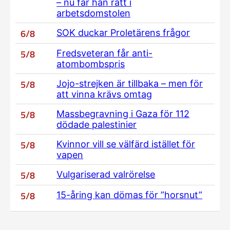
– nu får han rätt i
arbetsdomstolen
6/8
SOK duckar Proletärens frågor
5/8
Fredsveteran får anti-
atombombspris
5/8
Jojo-strejken är tillbaka – men för
att vinna krävs omtag
5/8
Massbegravning i Gaza för 112
dödade palestinier
5/8
Kvinnor vill se välfärd istället för
vapen
5/8
Vulgariserad valrörelse
5/8
15-åring kan dömas för ”horsnut”