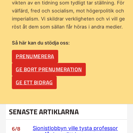
vikten av en tidning som
tydligt tar ställning. För
välfärd, fred och socialism, mot högerpolitik och
imperialism. Vi skildrar verkligheten och vi vill ge
röst åt dem som sällan får höras i andra medier.
Så här kan du stödja oss:
PRENUMERERA
GE BORT PRENUMERATION
GE ETT BIDRAG
SENASTE ARTIKLARNA
6/8
Sionistlobbyn ville tysta professor