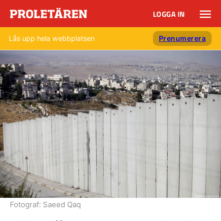
LOGGA IN
Lås upp hela webbplatsen
Prenumerera
Fotograf:
Saeed Qaq