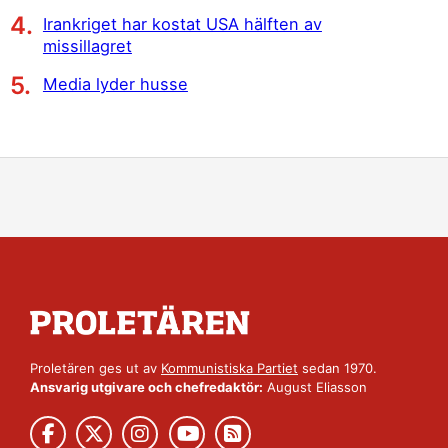
Irankriget har kostat USA hälften av
missillagret
Media lyder husse
Proletären ges ut av
Kommunistiska Partiet
sedan 1970.
Ansvarig utgivare och chefredaktör:
August Eliasson