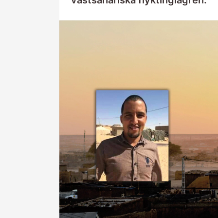
västsahariska flyktinglägren.