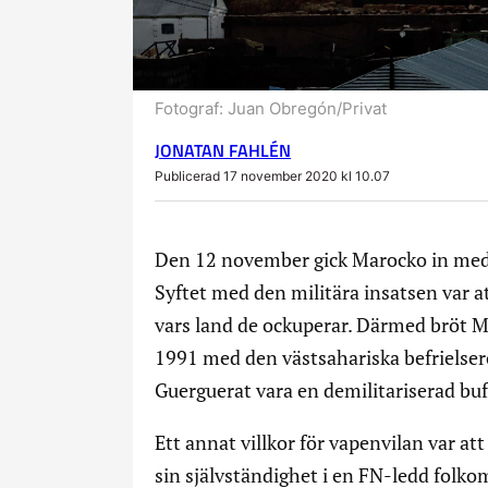
Fotograf:
Juan Obregón/Privat
JONATAN FAHLÉN
Publicerad 17 november 2020 kl 10.07
Den 12 november gick Marocko in med 
Syftet med den militära insatsen var at
vars land de ockuperar. Därmed bröt M
1991 med den västsahariska befrielserö
Guerguerat vara en demilitariserad bu
Ett annat villkor för vapenvilan var att
sin självständighet i en FN-ledd folko