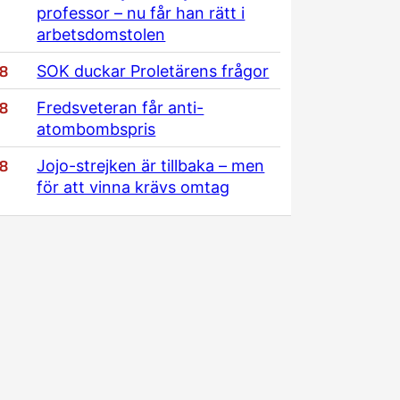
professor – nu får han rätt i
arbetsdomstolen
/8
SOK duckar Proletärens frågor
/8
Fredsveteran får anti-
atombombspris
/8
Jojo-strejken är tillbaka – men
för att vinna krävs omtag