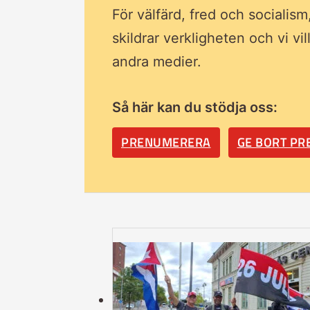
För välfärd, fred och socialism
skildrar verkligheten och vi vi
andra medier.
Så här kan du stödja oss:
PRENUMERERA
GE BORT P