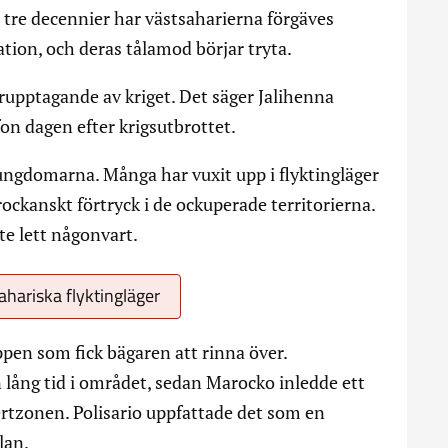
 tre decennier har västsaharierna förgäves
uation, och deras tålamod börjar tryta.
erupptagande av kriget. Det säger Jalihenna
n dagen efter krigsutbrottet.
d ungdomarna. Många har vuxit upp i flyktingläger
ockanskt förtryck i de ockuperade territorierna.
te lett någonvart.
ahariska flyktingläger
pen som fick bägaren att rinna över.
lång tid i området, sedan Marocko inledde ett
fertzonen. Polisario uppfattade det som en
lan.