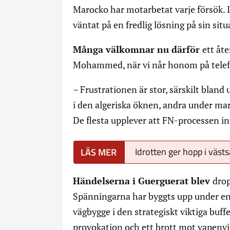
Marocko har motarbetat varje försök. I
väntat på en fredlig lösning på sin sit
Många välkomnar nu därför
ett åt
Mohammed, när vi når honom på telefo
– Frustrationen är stor, särskilt blan
i den algeriska öknen, andra under mar
De flesta upplever att FN-processen in
Idrotten ger hopp i västs
Händelserna i Guerguerat blev
drop
Spänningarna har byggts upp under en 
vägbygge i den strategiskt viktiga buf
provokation och ett brott mot vapenvi