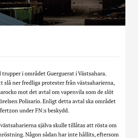
trupper i området Guerguerat i Västsahara.
t slå ner fredliga protester från västsaharierna,
arocko mot det avtal om vapenvila som de slöt
relsen Polisario. Enligt detta avtal ska området
ffertzon under FN:s beskydd.
 västsaharierna själva skulle tillåtas att rösta om
mröstning. Någon sådan har inte hållits, eftersom