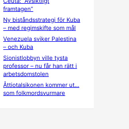
Ceuta: ”Avsiktligt
framtagen”
Ny biståndsstrategi för Kuba
– med regimskifte som mål
Venezuela sviker Palestina
– och Kuba
Sionistlobbyn ville tysta
professor – nu får han rätt i
arbetsdomstolen
Åttiotalsikonen kommer ut…
som folkmordsvurmare