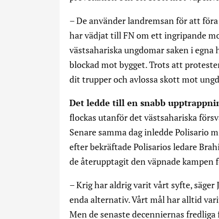
– De använder landremsan för att föra 
har vädjat till FN om ett ingripande m
västsahariska ungdomar saken i egna 
blockad mot bygget. Trots att proteste
dit trupper och avlossa skott mot un
Det ledde till en snabb upptrappni
flockas utanför det västsahariska försvar
Senare samma dag inledde Polisario m
efter bekräftade Polisarios ledare Brahi
de återupptagit den väpnade kampen fö
– Krig har aldrig varit vårt syfte, säg
enda alternativ. Vårt mål har alltid var
Men de senaste decenniernas fredliga 