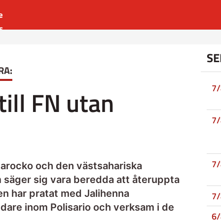
e
s
es
SE
r
RA:
t
7
till FN utan
7
7
Marocko och den västsahariska
m säger sig vara beredda att återuppta
n har pratat med Jalihenna
7
re inom Polisario och verksam i de
6