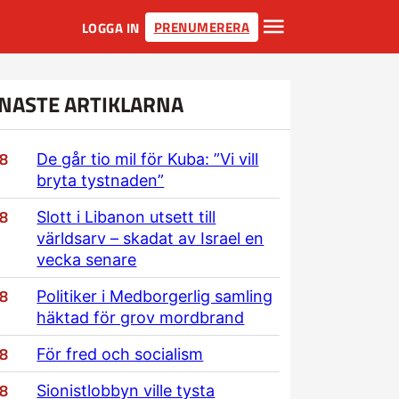
PRENUMERERA
LOGGA IN
NASTE ARTIKLARNA
/8
De går tio mil för Kuba: ”Vi vill
bryta tystnaden”
/8
Slott i Libanon utsett till
världsarv – skadat av Israel en
vecka senare
/8
Politiker i Medborgerlig samling
häktad för grov mordbrand
/8
För fred och socialism
/8
Sionistlobbyn ville tysta