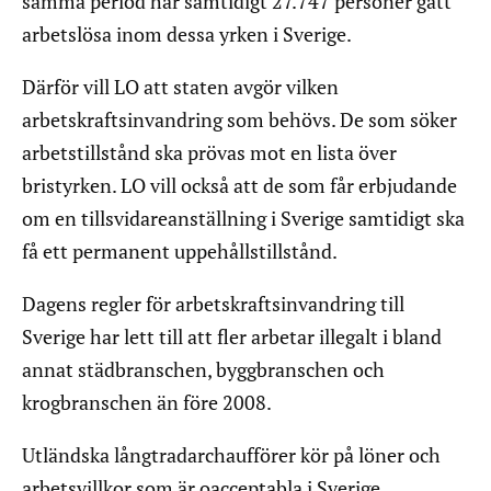
samma period har samtidigt 27.747 personer gått
arbetslösa inom dessa yrken i Sverige.
Därför vill LO att staten avgör vilken
arbetskraftsinvandring som behövs. De som söker
arbetstillstånd ska prövas mot en lista över
bristyrken. LO vill också att de som får erbjudande
om en tillsvidareanställning i Sverige samtidigt ska
få ett permanent uppehållstillstånd.
Dagens regler för arbetskraftsinvandring till
Sverige har lett till att fler arbetar illegalt i bland
annat städbranschen, byggbranschen och
krogbranschen än före 2008.
Utländska långtradarchaufförer kör på löner och
arbetsvillkor som är oacceptabla i Sverige.