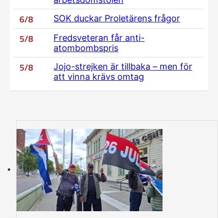
6/8
SOK duckar Proletärens frågor
5/8
Fredsveteran får anti-
atombombspris
5/8
Jojo-strejken är tillbaka – men för
att vinna krävs omtag