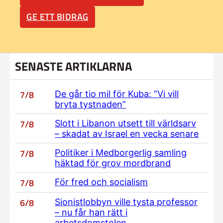
GE ETT BIDRAG
SENASTE ARTIKLARNA
7/8
De går tio mil för Kuba: ”Vi vill
bryta tystnaden”
7/8
Slott i Libanon utsett till världsarv
– skadat av Israel en vecka senare
7/8
Politiker i Medborgerlig samling
häktad för grov mordbrand
7/8
För fred och socialism
6/8
Sionistlobbyn ville tysta professor
– nu får han rätt i
arbetsdomstolen