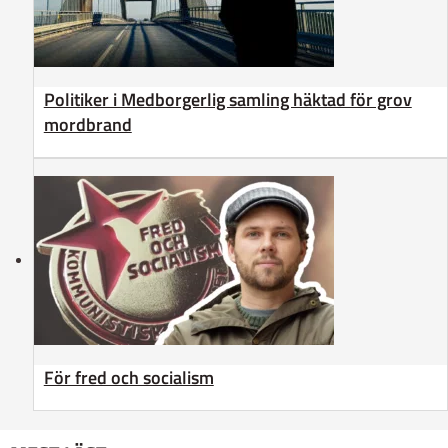
Politiker i Medborgerlig samling häktad för grov
mordbrand
För fred och socialism