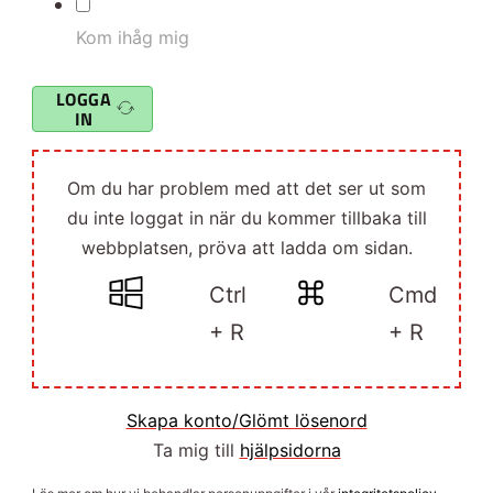
Kom ihåg mig
LOGGA
IN
Om du har problem med att det ser ut som
du inte loggat in när du kommer tillbaka till
webbplatsen, pröva att ladda om sidan.
Ctrl
Cmd
+ R
+ R
Skapa konto/Glömt lösenord
Ta mig till
hjälpsidorna