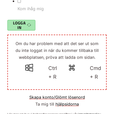
Kom ihåg mig
LOGGA
IN
Om du har problem med att det ser ut som
du inte loggat in när du kommer tillbaka till
webbplatsen, pröva att ladda om sidan.
Ctrl
Cmd
+ R
+ R
Skapa konto/Glömt lösenord
Ta mig till
hjälpsidorna