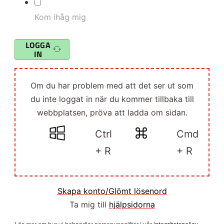
Kom ihåg mig
LOGGA
IN
Om du har problem med att det ser ut som
du inte loggat in när du kommer tillbaka till
webbplatsen, pröva att ladda om sidan.
Ctrl
Cmd
+ R
+ R
Skapa konto/Glömt lösenord
Ta mig till
hjälpsidorna