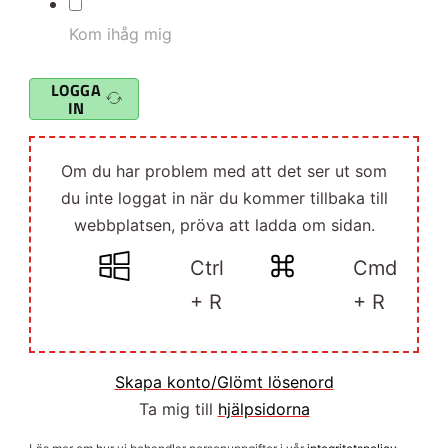
Kom ihåg mig
LOGGA
IN
Om du har problem med att det ser ut som
du inte loggat in när du kommer tillbaka till
webbplatsen, pröva att ladda om sidan.
Ctrl
Cmd
+ R
+ R
Skapa konto/Glömt lösenord
Ta mig till
hjälpsidorna