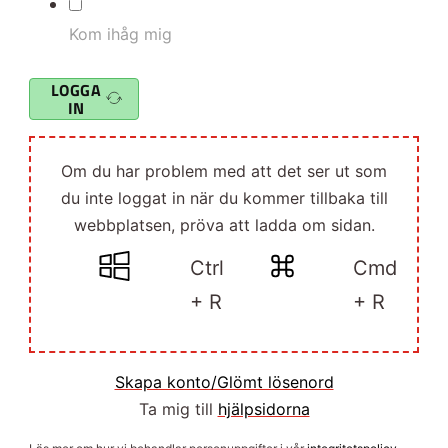
Kom ihåg mig
LOGGA
IN
Om du har problem med att det ser ut som
du inte loggat in när du kommer tillbaka till
webbplatsen, pröva att ladda om sidan.
Ctrl
Cmd
+ R
+ R
Skapa konto/Glömt lösenord
Ta mig till
hjälpsidorna