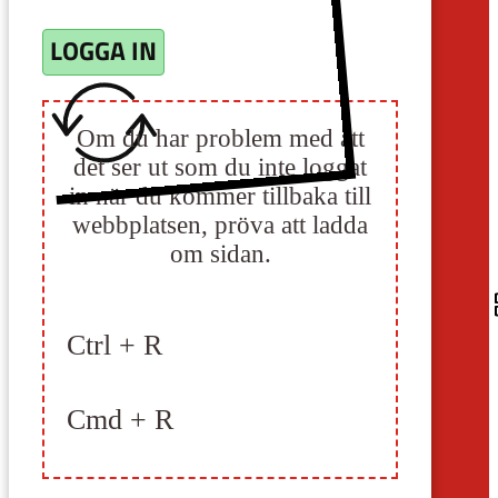
LOGGA IN
Om du har problem med att
det ser ut som du inte loggat
in när du kommer tillbaka till
webbplatsen, pröva att ladda
om sidan.
Ctrl + R
Cmd + R