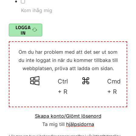
Kom ihåg mig
LOGGA
IN
Om du har problem med att det ser ut som
du inte loggat in när du kommer tillbaka till
webbplatsen, pröva att ladda om sidan.
Ctrl
Cmd
+ R
+ R
Skapa konto/Glömt lösenord
Ta mig till
hjälpsidorna