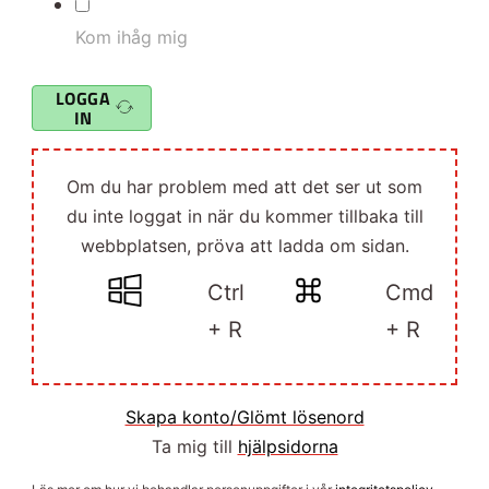
Kom ihåg mig
LOGGA
IN
Om du har problem med att det ser ut som
du inte loggat in när du kommer tillbaka till
webbplatsen, pröva att ladda om sidan.
Ctrl
Cmd
+ R
+ R
Skapa konto/Glömt lösenord
Ta mig till
hjälpsidorna