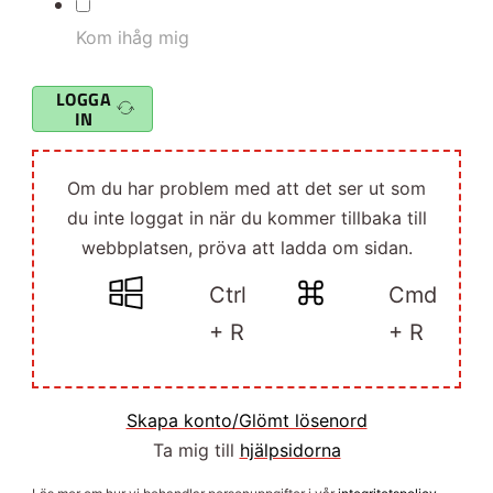
Kom ihåg mig
LOGGA
IN
Om du har problem med att det ser ut som
du inte loggat in när du kommer tillbaka till
webbplatsen, pröva att ladda om sidan.
Ctrl
Cmd
+ R
+ R
Skapa konto/Glömt lösenord
Ta mig till
hjälpsidorna