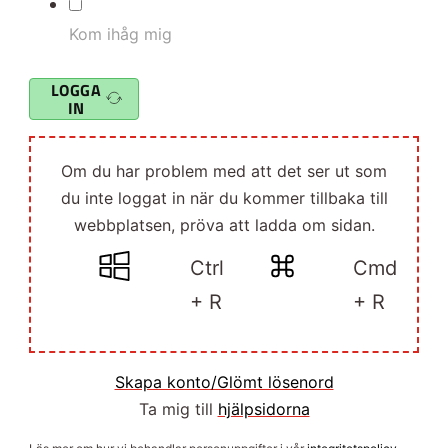
Kom ihåg mig
LOGGA
IN
Om du har problem med att det ser ut som
du inte loggat in när du kommer tillbaka till
webbplatsen, pröva att ladda om sidan.
Ctrl
Cmd
+ R
+ R
Skapa konto/Glömt lösenord
Ta mig till
hjälpsidorna