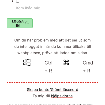
Kom ihåg mig
LOGGA
IN
Om du har problem med att det ser ut som
du inte loggat in när du kommer tillbaka till
webbplatsen, pröva att ladda om sidan.
Ctrl
Cmd
+ R
+ R
Skapa konto/Glömt lösenord
Ta mig till
hjälpsidorna