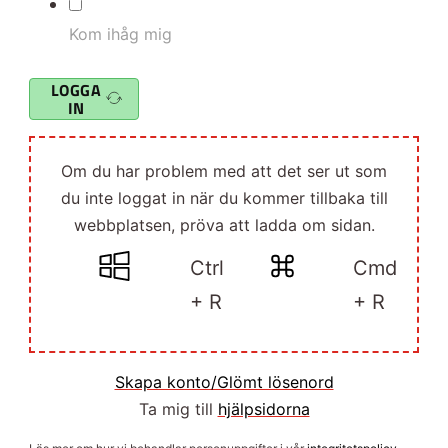
Kom ihåg mig
LOGGA
IN
Om du har problem med att det ser ut som
du inte loggat in när du kommer tillbaka till
webbplatsen, pröva att ladda om sidan.
Ctrl
Cmd
+ R
+ R
Skapa konto/Glömt lösenord
Ta mig till
hjälpsidorna