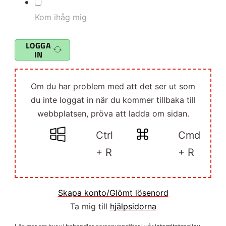
Kom ihåg mig
LOGGA
IN
Om du har problem med att det ser ut som
du inte loggat in när du kommer tillbaka till
webbplatsen, pröva att ladda om sidan.
Ctrl
Cmd
+ R
+ R
Skapa konto/Glömt lösenord
Ta mig till
hjälpsidorna