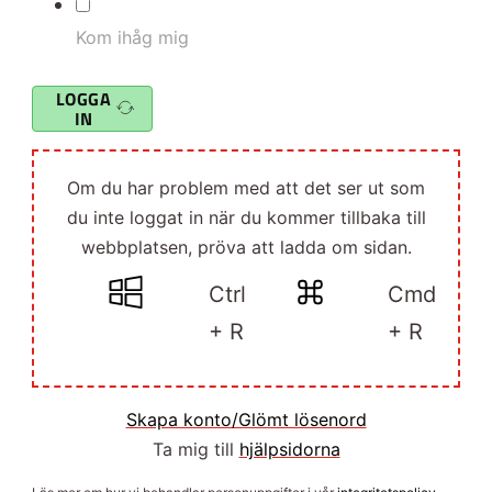
Kom ihåg mig
LOGGA
IN
Om du har problem med att det ser ut som
du inte loggat in när du kommer tillbaka till
webbplatsen, pröva att ladda om sidan.
Ctrl
Cmd
+ R
+ R
Skapa konto/Glömt lösenord
Ta mig till
hjälpsidorna