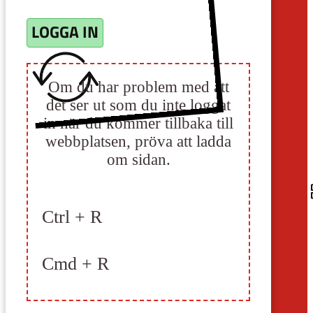
LOGGA IN
Om du har problem med att
det ser ut som du inte loggat
in när du kommer tillbaka till
webbplatsen, pröva att ladda
om sidan.
Ctrl + R
Cmd + R