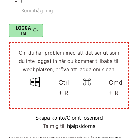
Kom ihåg mig
LOGGA
IN
Om du har problem med att det ser ut som
du inte loggat in när du kommer tillbaka till
webbplatsen, pröva att ladda om sidan.
Ctrl
Cmd
+ R
+ R
Skapa konto/Glömt lösenord
Ta mig till
hjälpsidorna