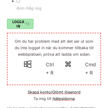
Kom ihåg mig
LOGGA
IN
Om du har problem med att det ser ut som
du inte loggat in när du kommer tillbaka till
webbplatsen, pröva att ladda om sidan.
Ctrl
Cmd
+ R
+ R
Skapa konto/Glömt lösenord
Ta mig till
hjälpsidorna