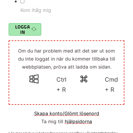
Kom ihåg mig
LOGGA
IN
Om du har problem med att det ser ut som
du inte loggat in när du kommer tillbaka till
webbplatsen, pröva att ladda om sidan.
Ctrl
Cmd
+ R
+ R
Skapa konto/Glömt lösenord
Ta mig till
hjälpsidorna