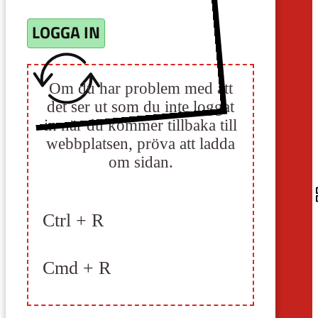
LOGGA IN
Om du har problem med att
det ser ut som du inte loggat
in när du kommer tillbaka till
webbplatsen, pröva att ladda
om sidan.
Ctrl + R
Cmd + R