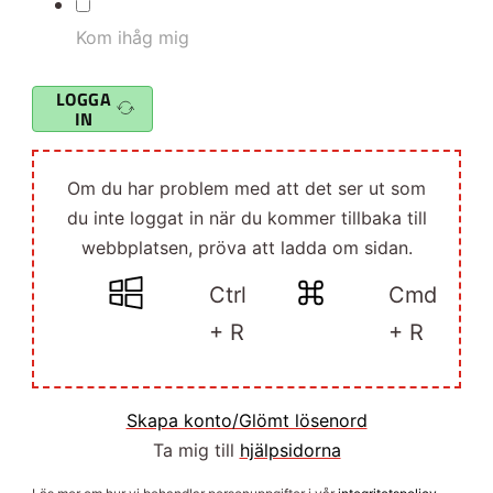
Kom ihåg mig
LOGGA
IN
Om du har problem med att det ser ut som
du inte loggat in när du kommer tillbaka till
webbplatsen, pröva att ladda om sidan.
Ctrl
Cmd
+ R
+ R
Skapa konto/Glömt lösenord
Ta mig till
hjälpsidorna