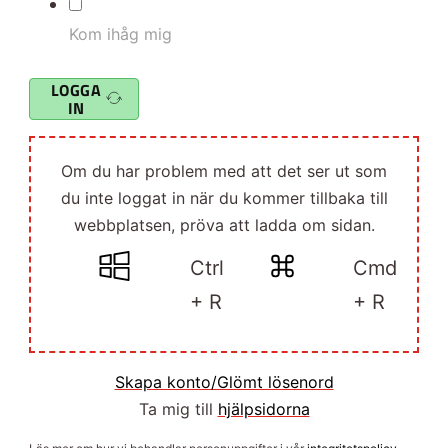
Kom ihåg mig
LOGGA
IN
Om du har problem med att det ser ut som
du inte loggat in när du kommer tillbaka till
webbplatsen, pröva att ladda om sidan.
Ctrl
Cmd
+ R
+ R
Skapa konto/Glömt lösenord
Ta mig till
hjälpsidorna