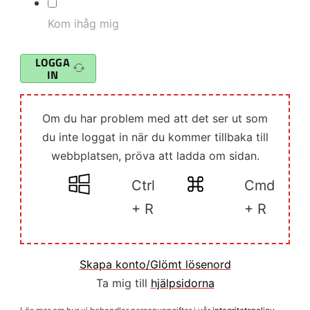
Kom ihåg mig
LOGGA
IN
Om du har problem med att det ser ut som
du inte loggat in när du kommer tillbaka till
webbplatsen, pröva att ladda om sidan.
Ctrl
Cmd
+ R
+ R
Skapa konto/Glömt lösenord
Ta mig till
hjälpsidorna