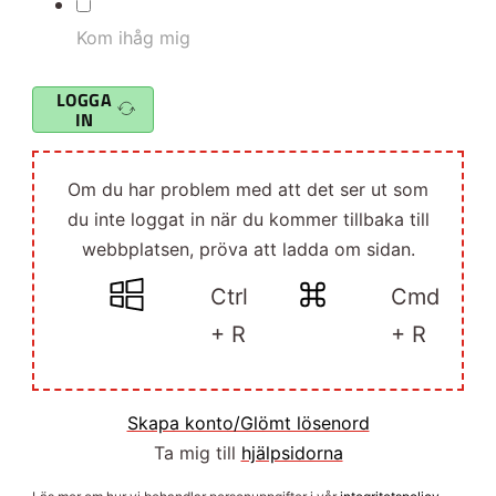
Kom ihåg mig
LOGGA
IN
Om du har problem med att det ser ut som
du inte loggat in när du kommer tillbaka till
webbplatsen, pröva att ladda om sidan.
Ctrl
Cmd
+ R
+ R
Skapa konto/Glömt lösenord
Ta mig till
hjälpsidorna