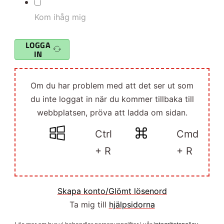
Kom ihåg mig
LOGGA
IN
Om du har problem med att det ser ut som
du inte loggat in när du kommer tillbaka till
webbplatsen, pröva att ladda om sidan.
Ctrl
Cmd
+ R
+ R
Skapa konto/Glömt lösenord
Ta mig till
hjälpsidorna