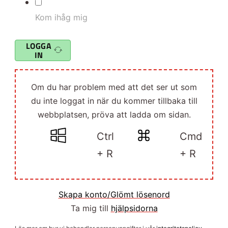
Kom ihåg mig
LOGGA
IN
Om du har problem med att det ser ut som
du inte loggat in när du kommer tillbaka till
webbplatsen, pröva att ladda om sidan.
Ctrl
Cmd
+ R
+ R
Skapa konto/Glömt lösenord
Ta mig till
hjälpsidorna