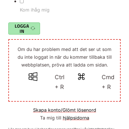
Kom ihåg mig
LOGGA
IN
Om du har problem med att det ser ut som
du inte loggat in när du kommer tillbaka till
webbplatsen, pröva att ladda om sidan.
Ctrl
Cmd
+ R
+ R
Skapa konto/Glömt lösenord
Ta mig till
hjälpsidorna