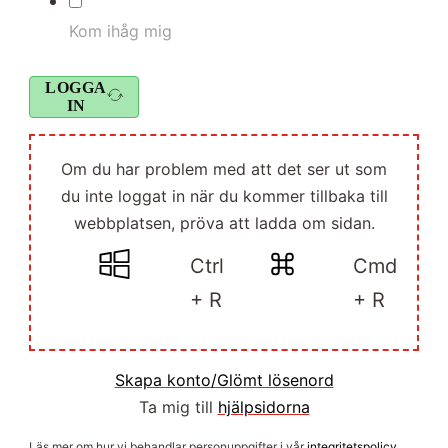
Kom ihåg mig
LOGGA
IN
Om du har problem med att det ser ut som
du inte loggat in när du kommer tillbaka till
webbplatsen, pröva att ladda om sidan.
Ctrl
Cmd
+ R
+ R
Skapa konto/Glömt lösenord
Ta mig till
hjälpsidorna
Läs mer om hur vi behandlar personuppgifter i vår
integritetspolicy
.