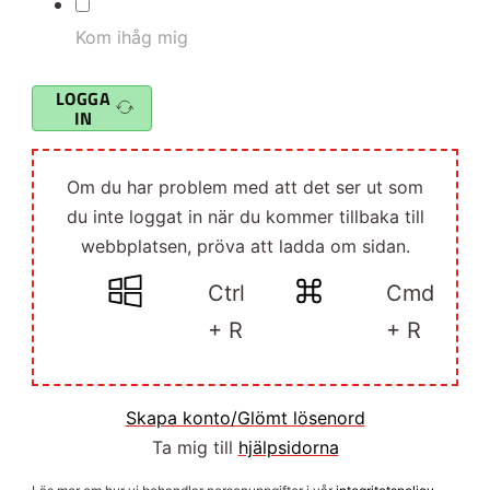
Kom ihåg mig
LOGGA
IN
Om du har problem med att det ser ut som
du inte loggat in när du kommer tillbaka till
webbplatsen, pröva att ladda om sidan.
Ctrl
Cmd
+ R
+ R
Skapa konto/Glömt lösenord
Ta mig till
hjälpsidorna