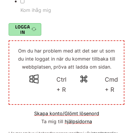
Kom ihåg mig
LOGGA
IN
Om du har problem med att det ser ut som
du inte loggat in när du kommer tillbaka till
webbplatsen, pröva att ladda om sidan.
Ctrl
Cmd
+ R
+ R
Skapa konto/Glömt lösenord
Ta mig till
hjälpsidorna