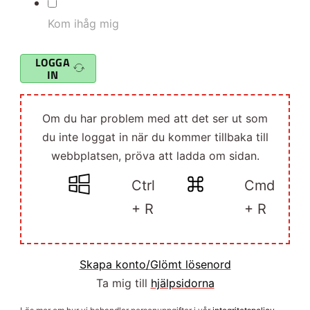
Kom ihåg mig
LOGGA
IN
Om du har problem med att det ser ut som
du inte loggat in när du kommer tillbaka till
webbplatsen, pröva att ladda om sidan.
Ctrl
Cmd
+ R
+ R
Skapa konto/Glömt lösenord
Ta mig till
hjälpsidorna