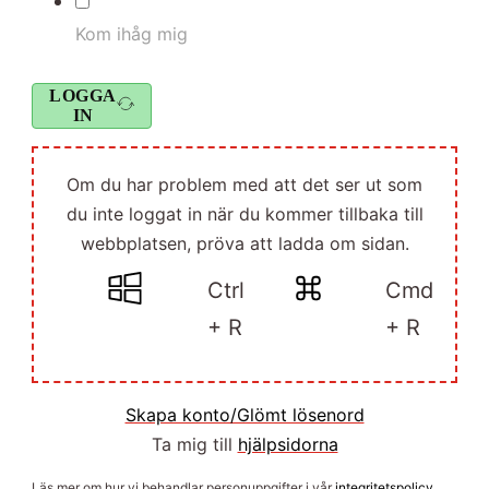
Kom ihåg mig
LOGGA
IN
Om du har problem med att det ser ut som
du inte loggat in när du kommer tillbaka till
webbplatsen, pröva att ladda om sidan.
Ctrl
Cmd
+ R
+ R
Skapa konto/Glömt lösenord
Ta mig till
hjälpsidorna
Läs mer om hur vi behandlar personuppgifter i vår
integritetspolicy
.