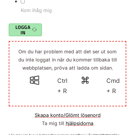
Kom ihåg mig
LOGGA
IN
Om du har problem med att det ser ut som
du inte loggat in när du kommer tillbaka till
webbplatsen, pröva att ladda om sidan.
Ctrl
Cmd
+ R
+ R
Skapa konto/Glömt lösenord
Ta mig till
hjälpsidorna