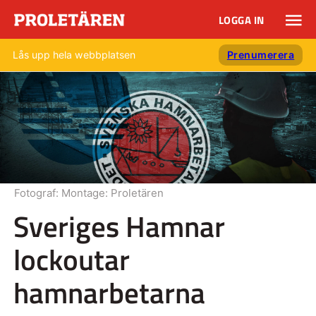
LOGGA IN
Lås upp hela webbplatsen
Prenumerera
Fotograf:
Montage: Proletären
Sveriges Hamnar
lockoutar
hamnarbetarna