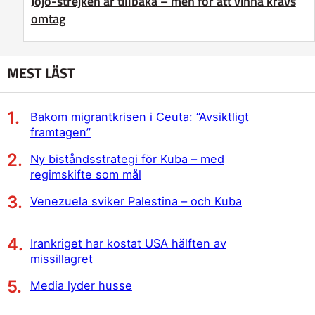
Jojo-strejken är tillbaka – men för att vinna krävs
omtag
MEST LÄST
Bakom migrantkrisen i Ceuta: ”Avsiktligt
framtagen”
Ny biståndsstrategi för Kuba – med
regimskifte som mål
Venezuela sviker Palestina – och Kuba
Irankriget har kostat USA hälften av
missillagret
Media lyder husse