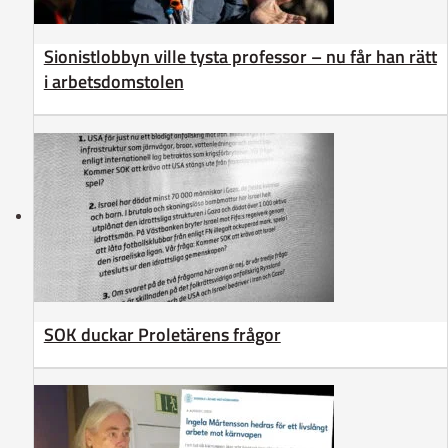
Sionistlobbyn ville tysta professor – nu får han rätt
i arbetsdomstolen
SOK duckar Proletärens frågor