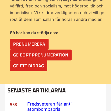
välfärd, fred och socialism, mot högerpolitik och
imperialism. Vi skildrar verkligheten och vi vill ge
röst åt dem som sällan får höras i andra medier.
Så här kan du stödja oss:
PRENUMERERA
GE BORT PRENUMERATION
GE ETT BIDRAG
SENASTE ARTIKLARNA
5/8
Fredsveteran får anti-
atombombspris