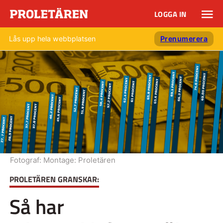
LOGGA IN
Lås upp hela webbplatsen
Prenumerera
Fotograf:
Montage: Proletären
PROLETÄREN GRANSKAR:
Så har