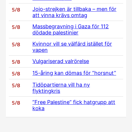
5/8
Jojo-strejken är tillbaka – men för
att vinna krävs omtag
5/8
Massbegravning i Gaza för 112
dödade palestinier
5/8
Kvinnor vill se välfärd istället för
vapen
5/8
Vulgariserad valrörelse
5/8
15-åring kan dömas för ”horsnut”
5/8
Tidöpartierna vill ha ny
flyktingkris
5/8
”Free Palestine” fick hatgrupp att
koka