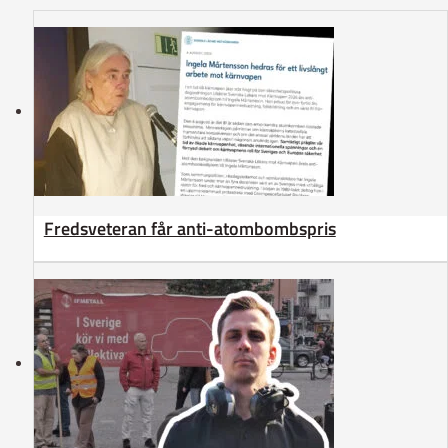
Fredsveteran får anti-atombombspris