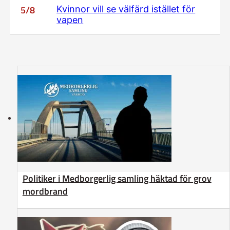
5/8
Kvinnor vill se välfärd istället för
vapen
Politiker i Medborgerlig samling häktad för grov
mordbrand