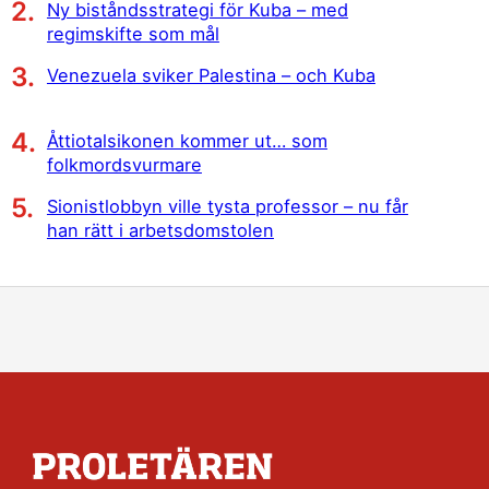
Ny biståndsstrategi för Kuba – med
regimskifte som mål
Venezuela sviker Palestina – och Kuba
Åttiotalsikonen kommer ut… som
folkmordsvurmare
Sionistlobbyn ville tysta professor – nu får
han rätt i arbetsdomstolen