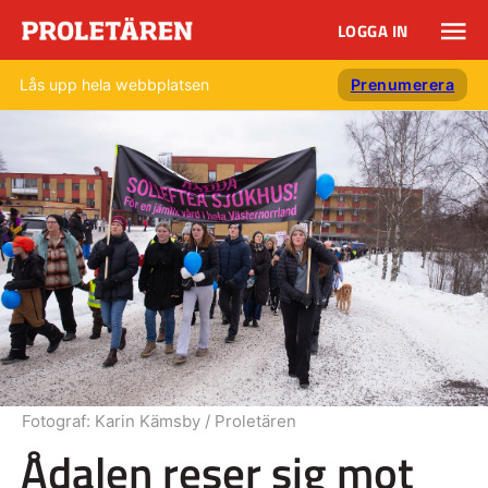
LOGGA IN
Lås upp hela webbplatsen
Prenumerera
Fotograf:
Karin Kämsby / Proletären
Ådalen reser sig mot