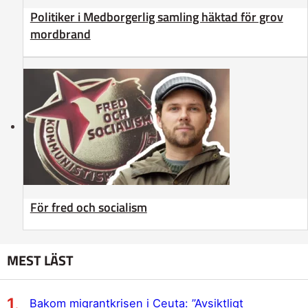
Politiker i Medborgerlig samling häktad för grov
mordbrand
För fred och socialism
MEST LÄST
Bakom migrantkrisen i Ceuta: ”Avsiktligt