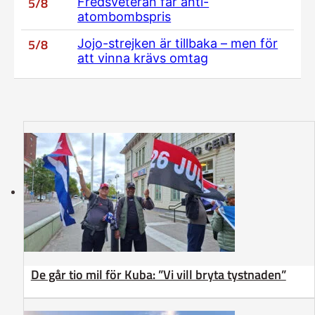
5/8
Fredsveteran får anti-
atombombspris
5/8
Jojo-strejken är tillbaka – men för
att vinna krävs omtag
De går tio mil för Kuba: ”Vi vill bryta tystnaden”