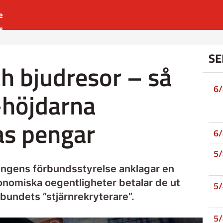
e
s
es
SE
r
h bjudresor – så
t
6
-höjdarna
s pengar
6
5
ngens förbundsstyrelse anklagar en
konomiska oegentligheter betalar de ut
5
örbundets ”stjärnrekryterare”.
5