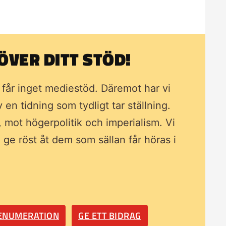
VER DITT STÖD!
i får inget mediestöd. Däremot har vi
av en tidning som
tydligt tar ställning.
, mot högerpolitik och imperialism. Vi
ll ge röst åt dem som sällan får höras i
RENUMERATION
GE ETT BIDRAG