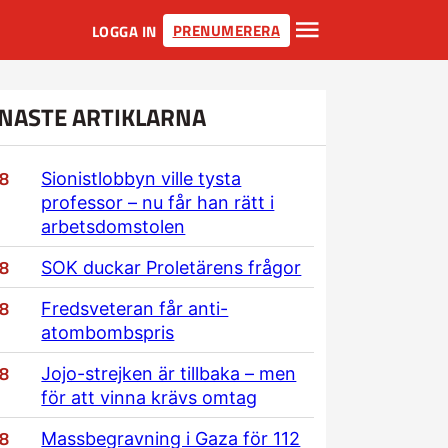
PRENUMERERA
LOGGA IN
NASTE ARTIKLARNA
/8
Sionistlobbyn ville tysta
professor – nu får han rätt i
arbetsdomstolen
/8
SOK duckar Proletärens frågor
/8
Fredsveteran får anti-
atombombspris
/8
Jojo-strejken är tillbaka – men
för att vinna krävs omtag
/8
Massbegravning i Gaza för 112