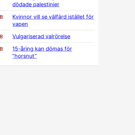
dödade palestinier
/8
Kvinnor vill se välfärd istället för
vapen
/8
Vulgariserad valrörelse
/8
15-åring kan dömas för
”horsnut”