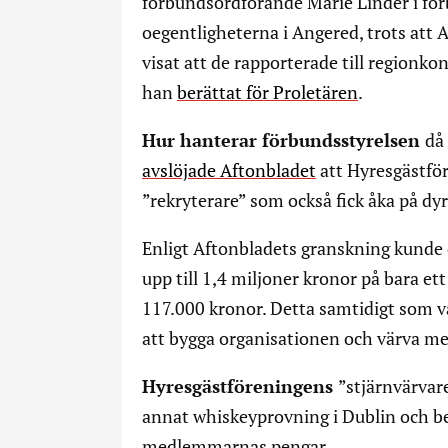
förbundsordförande Marie Linder i f
oegentligheterna i Angered, trots att
visat att de rapporterade till regionko
han
berättat för Proletären
.
Hur hanterar förbundsstyrelsen
då
avslöjade Aftonbladet
att Hyresgästför
”rekryterare” som också fick åka på dyr
Enligt Aftonbladets granskning kunde 
upp till 1,4 miljoner kronor på bara e
117.000 kronor. Detta samtidigt som 
att bygga organisationen och värva 
Hyresgästföreningens
”stjärnvärvar
annat whiskeyprovning i Dublin och bes
medlemmarnas pengar.