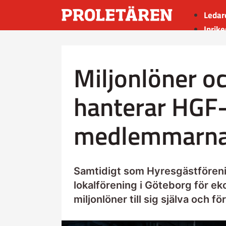
Ledar
Inrike
Utrik
Kultu
Miljonlöner oc
Sport
Insän
hanterar HGF
medlemmarna
Samtidigt som Hyresgästföreni
lokalförening i Göteborg för e
miljonlöner till sig själva och f