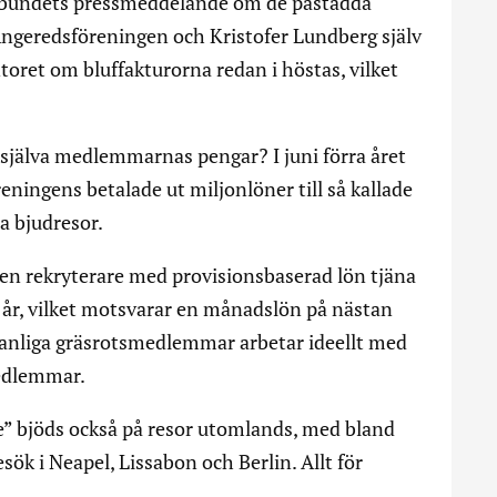
örbundets pressmeddelande om de påstådda
 Angeredsföreningen och Kristofer Lundberg själv
ntoret om bluffakturorna redan i höstas, vilket
 själva medlemmarnas pengar? I juni förra året
eningens betalade ut miljonlöner till så kallade
a bjudresor.
en rekryterare med provisionsbaserad lön tjäna
tt år, vilket motsvarar en månadslön på nästan
vanliga gräsrotsmedlemmar arbetar ideellt med
medlemmar.
e” bjöds också på resor utomlands, med bland
ök i Neapel, Lissabon och Berlin. Allt för