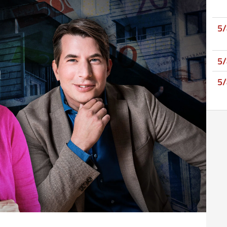
5
5
5