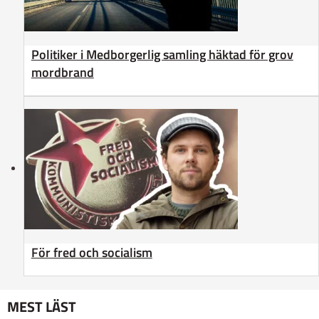
Politiker i Medborgerlig samling häktad för grov
mordbrand
För fred och socialism
MEST LÄST