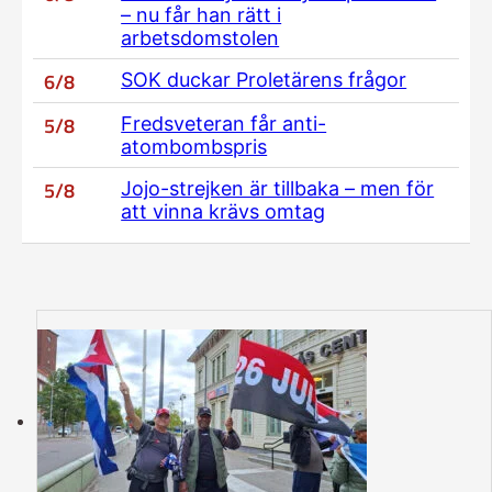
– nu får han rätt i
arbetsdomstolen
6/8
SOK duckar Proletärens frågor
5/8
Fredsveteran får anti-
atombombspris
5/8
Jojo-strejken är tillbaka – men för
att vinna krävs omtag