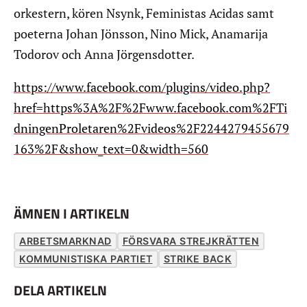
orkestern, kören Nsynk, Feministas Acidas samt
poeterna Johan Jönsson, Nino Mick, Anamarija
Todorov och Anna Jörgensdotter.
https://www.facebook.com/plugins/video.php?
href=https%3A%2F%2Fwww.facebook.com%2FTi
dningenProletaren%2Fvideos%2F2244279455679
163%2F&show_text=0&width=560
ÄMNEN I ARTIKELN
ARBETSMARKNAD
FÖRSVARA STREJKRÄTTEN
KOMMUNISTISKA PARTIET
STRIKE BACK
DELA ARTIKELN