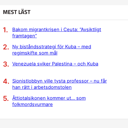
MEST LÄST
Bakom migrantkrisen i Ceuta: ”Avsiktligt
framtagen”
Ny biståndsstrategi för Kuba – med
regimskifte som mål
Venezuela sviker Palestina – och Kuba
Sionistlobbyn ville tysta professor – nu får
han rätt i arbetsdomstolen
Åttiotalsikonen kommer ut… som
folkmordsvurmare