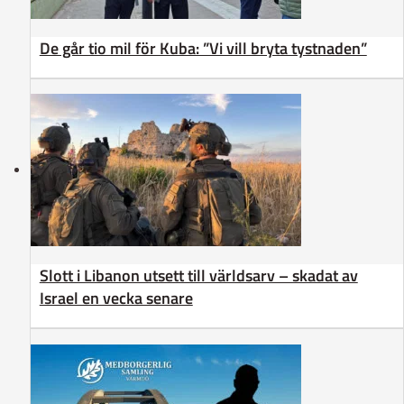
De går tio mil för Kuba: ”Vi vill bryta tystnaden”
Slott i Libanon utsett till världsarv – skadat av
Israel en vecka senare