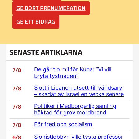
GE BORT PRENUMERATION
GE ETT BIDRAG
SENASTE ARTIKLARNA
7/8
De går tio mil för Kuba: ”Vi vill
bryta tystnaden”
7/8
Slott i Libanon utsett till världsarv
– skadat av Israel en vecka senare
7/8
Politiker i Medborgerlig samling
häktad för grov mordbrand
7/8
För fred och socialism
6/8
Sionistlobbyn ville tysta professor