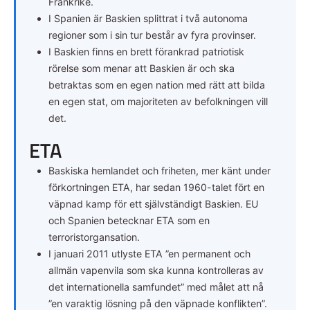
Frankrike.
I Spanien är Baskien splittrat i två autonoma
regioner som i sin tur består av fyra provinser.
I Baskien finns en brett förankrad patriotisk
rörelse som menar att Baskien är och ska
betraktas som en egen nation med rätt att bilda
en egen stat, om majoriteten av befolkningen vill
det.
ETA
Baskiska hemlandet och friheten, mer känt under
förkortningen ETA, har sedan 1960-talet fört en
väpnad kamp för ett självständigt Baskien. EU
och Spanien betecknar ETA som en
terroristorgansation.
I januari 2011 utlyste ETA ”en permanent och
allmän vapenvila som ska kunna kontrolleras av
det internationella samfundet” med målet att nå
”en varaktig lösning på den väpnade konflikten”.