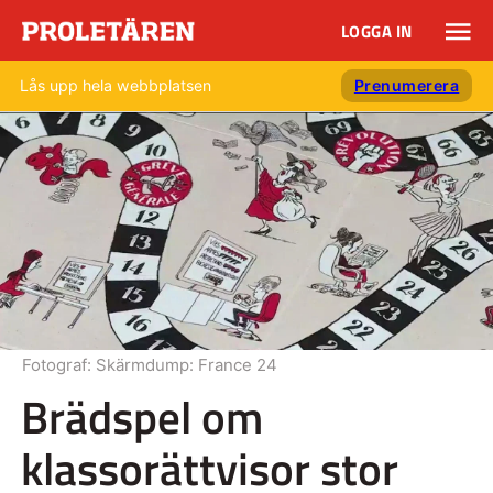
LOGGA IN
Lås upp hela webbplatsen
Prenumerera
Fotograf:
Skärmdump: France 24
Brädspel om
klassorättvisor stor