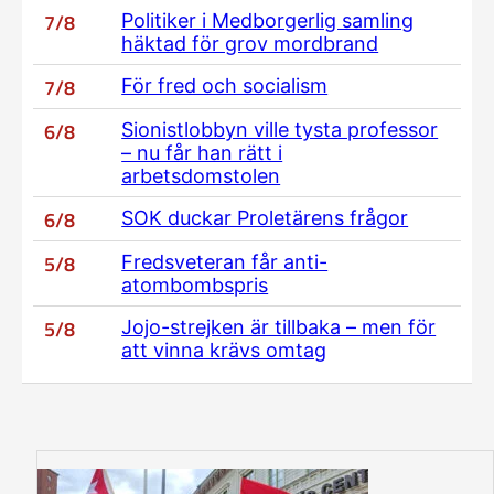
7/8
Politiker i Medborgerlig samling
häktad för grov mordbrand
7/8
För fred och socialism
6/8
Sionistlobbyn ville tysta professor
– nu får han rätt i
arbetsdomstolen
6/8
SOK duckar Proletärens frågor
5/8
Fredsveteran får anti-
atombombspris
5/8
Jojo-strejken är tillbaka – men för
att vinna krävs omtag