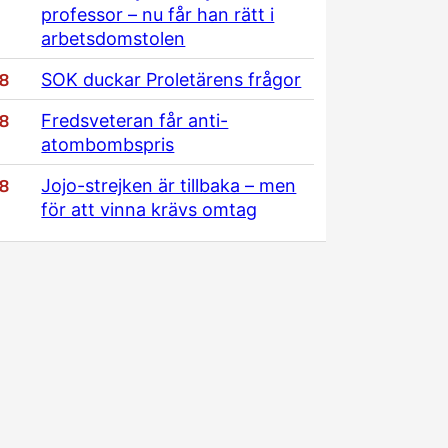
professor – nu får han rätt i
arbetsdomstolen
/8
SOK duckar Proletärens frågor
/8
Fredsveteran får anti-
atombombspris
/8
Jojo-strejken är tillbaka – men
för att vinna krävs omtag