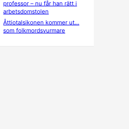
professor – nu får han rätt i
arbetsdomstolen
Åttiotalsikonen kommer ut…
som folkmordsvurmare