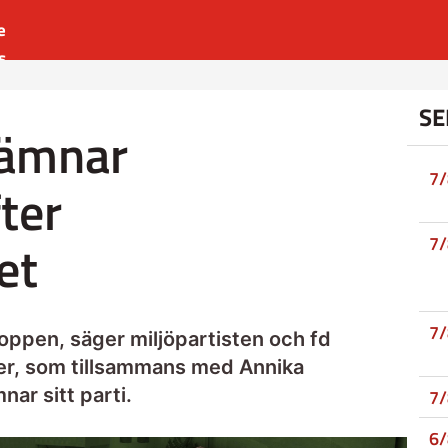
e
s
es
SE
r
lämnar
t
7
fter
et
7
7
ppen, säger miljöpartisten och fd
er, som tillsammans med Annika
nar sitt parti.
7
6