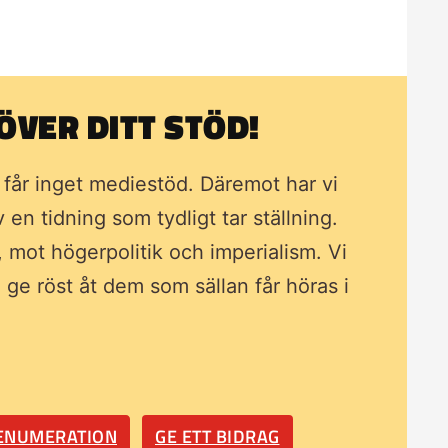
VER DITT STÖD!
i får inget mediestöd. Däremot har vi
av en tidning som
tydligt tar ställning.
, mot högerpolitik och imperialism. Vi
ll ge röst åt dem som sällan får höras i
RENUMERATION
GE ETT BIDRAG