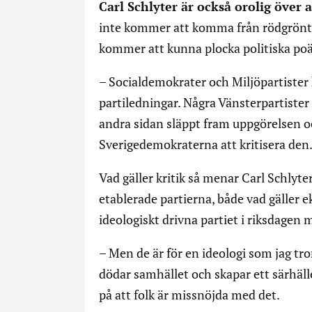
Carl Schlyter är också orolig över a
inte kommer att komma från rödgrönt h
kommer att kunna plocka politiska po
– Socialdemokrater och Miljöpartister 
partiledningar. Några Vänsterpartister
andra sidan släppt fram uppgörelsen och
Sverigedemokraterna att kritisera den
Vad gäller kritik så menar Carl Schlyte
etablerade partierna, både vad gäller 
ideologiskt drivna partiet i riksdagen 
– Men de är för en ideologi som jag tro
dödar samhället och skapar ett särhäl
på att folk är missnöjda med det.