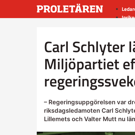
Ledar
Inrike
Utrik
Kultu
Carl Schlyter 
Sport
Insän
Miljöpartiet e
regeringssvek
– Regeringsuppgörelsen var dro
riksdagsledamoten Carl Schlyt
Lillemets och Valter Mutt nu läm