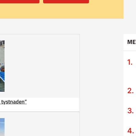
ME
ta tystnaden”