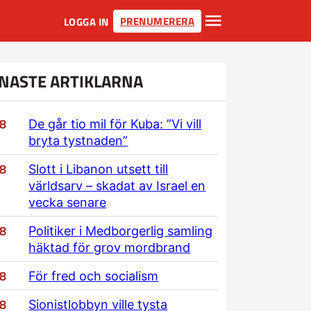
PRENUMERERA
LOGGA IN
NASTE ARTIKLARNA
/8
De går tio mil för Kuba: ”Vi vill
bryta tystnaden”
/8
Slott i Libanon utsett till
världsarv – skadat av Israel en
vecka senare
/8
Politiker i Medborgerlig samling
häktad för grov mordbrand
/8
För fred och socialism
/8
Sionistlobbyn ville tysta