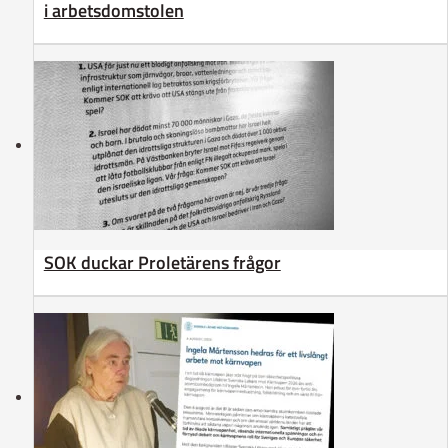
i arbetsdomstolen
SOK duckar Proletärens frågor