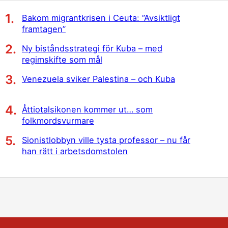
Bakom migrantkrisen i Ceuta: ”Avsiktligt
framtagen”
Ny biståndsstrategi för Kuba – med
regimskifte som mål
Venezuela sviker Palestina – och Kuba
Åttiotalsikonen kommer ut… som
folkmordsvurmare
Sionistlobbyn ville tysta professor – nu får
han rätt i arbetsdomstolen