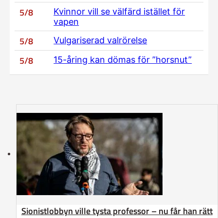
5/8
Kvinnor vill se välfärd istället för
vapen
5/8
Vulgariserad valrörelse
5/8
15-åring kan dömas för ”horsnut”
Sionistlobbyn ville tysta professor – nu får han rätt