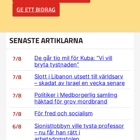
GE ETT BIDRAG
SENASTE ARTIKLARNA
7/8
De går tio mil för Kuba: ”Vi vill
bryta tystnaden”
7/8
Slott i Libanon utsett till världsarv
– skadat av Israel en vecka senare
7/8
Politiker i Medborgerlig samling
häktad för grov mordbrand
7/8
För fred och socialism
6/8
Sionistlobbyn ville tysta professor
– nu får han rätt i
arbetsdomstolen