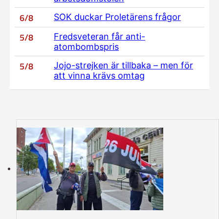
6/8
SOK duckar Proletärens frågor
5/8
Fredsveteran får anti-
atombombspris
5/8
Jojo-strejken är tillbaka – men för
att vinna krävs omtag