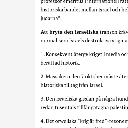
professor emeritus i internationell rätt,
historiska bandet mellan Israel och hela
judarna”.
Att bryta den israeliska
transen kräv
normalisera Israels destruktiva stigma 
1. Konsekvent återge kriget i media oc
berättad historik.
2. Massakern den 7 oktober måste åte
historiska tilltag från Israel.
3. Den israeliska gisslan på några hun
redan tusentals tillfångatagna palestin
4. Det orwellska ”krig är fred”-resonem