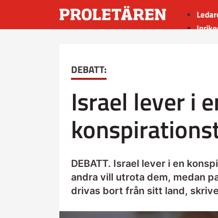
Ledar
Inrike
Utrik
Kultu
DEBATT:
Sport
Insän
Israel lever i e
konspirations
DEBATT. Israel lever i en konspi
andra vill utrota dem, medan pal
drivas bort från sitt land, skri