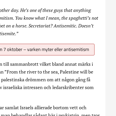
other day. He’s one of these guys that anything
semitism. You know what I mean, the spaghetti’s not
bet on a horse. Secretariat? Antisemitic. Doesn’t
tisemite.”
m 7 oktober – varken myter eller antisemitism
n till sammanbrott vilket bland annat märks i
 ”From the river to the sea, Palestine will be
en palestinska drömmen om att någon gång få
 av israeliska intressen och ledarskribenter som
r samlat Israels allierade bortom vett och
r man behandlar sådant här i psykiatrin, men tror