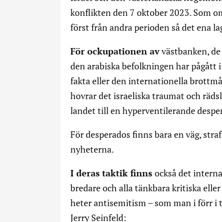
konflikten den 7 oktober 2023. Som om
först från andra perioden så det ena la
För ockupationen av
västbanken, de 
den arabiska befolkningen har pågått i
fakta eller den internationella brott
hovrar det israeliska traumat och räds
landet till en hyperventilerande despe
För desperados finns bara en väg, stra
nyheterna.
I deras taktik finns
också det intern
bredare och alla tänkbara kritiska elle
heter antisemitism – som man i förr i
Jerry Seinfeld: