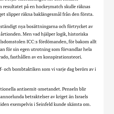
 resultatet på en hockeymatch skulle räknas
get slipper räkna baklängesmål från den första.
ständigt nya bosättningarna och förtrycket av
 årtionden. Men vad hjälper logik, historiska
målsdomstolen ICC:s fördömanden, för bakom allt
lan för sin egen utrotning som förvandlar hela
rado, fasthållen av en konspirationsteori.
ff- och bombtaktiken som vi varje dag berörs av i
ationella antisemit-smetandet. Penseln blir
r annorlunda betraktelser av kriget än Israels
 tiden exempelvis i Seinfeld kunde skämta om.