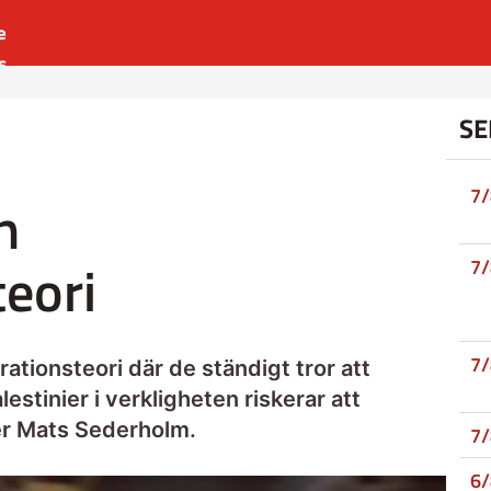
e
s
es
SE
r
t
7
n
teori
7
7
rationsteori där de ständigt tror att
estinier i verkligheten riskerar att
ver Mats Sederholm.
7
6