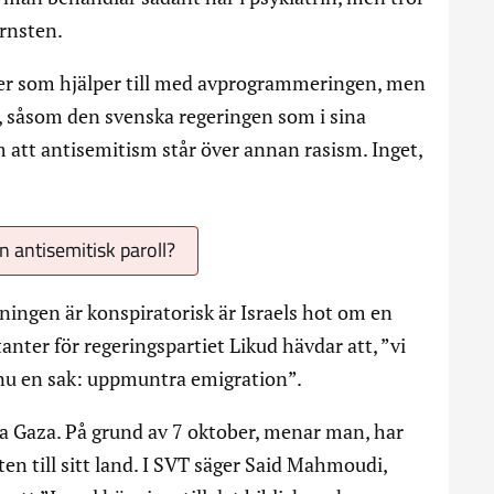
örnsten.
ner som hjälper till med avprogrammeringen, men
iv, såsom den svenska regeringen som i sina
m att antisemitism står över annan rasism. Inget,
en antisemitisk paroll?
ningen är konspiratorisk är Israels hot om en
anter för regeringspartiet Likud hävdar att, ”vi
nu en sak: uppmuntra emigration”.
a Gaza. På grund av 7 oktober, menar man, har
ten till sitt land. I SVT säger Said Mahmoudi,