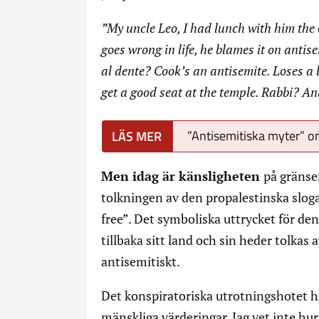
”My uncle Leo, I had lunch with him the 
goes wrong in life, he blames it on anti
al dente? Cook’s an antisemite. Loses a 
get a good seat at the temple. Rabbi? An
”Antisemitiska myter” o
Men idag är känsligheten
på gränse
tolkningen av den propalestinska slogan
free”. Det symboliska uttrycket för d
tillbaka sitt land och sin heder tolkas
antisemitiskt.
Det konspiratoriska utrotningshotet ha
mänskliga värderingar. Jag vet inte hu