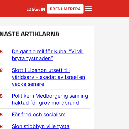
PRENUMERERA
LOGGA IN
NASTE ARTIKLARNA
/8
De går tio mil för Kuba: ”Vi vill
bryta tystnaden”
/8
Slott i Libanon utsett till
världsarv – skadat av Israel en
vecka senare
/8
Politiker i Medborgerlig samling
häktad för grov mordbrand
/8
För fred och socialism
/8
Sionistlobbyn ville tysta