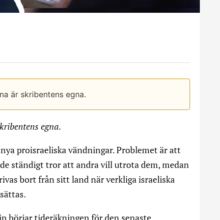
rna är skribentens egna.
skribentens egna.
a nya proisraeliska vändningar. Problemet är att
r de ständigt tror att andra vill utrota dem, medan
rivas bort från sitt land när verkliga israeliska
sättas.
n börjar tideräkningen för den senaste