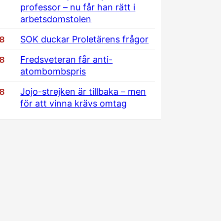
professor – nu får han rätt i
arbetsdomstolen
/8
SOK duckar Proletärens frågor
/8
Fredsveteran får anti-
atombombspris
/8
Jojo-strejken är tillbaka – men
för att vinna krävs omtag