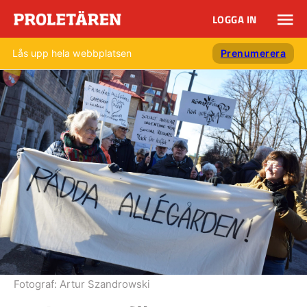
LOGGA IN
Lås upp hela webbplatsen
Prenumerera
Fotograf:
Artur Szandrowski