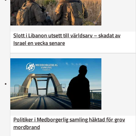
Slott i Libanon utsett till världsarv – skadat av
Israel en vecka senare
Politiker i Medborgerlig samling häktad för grov
mordbrand