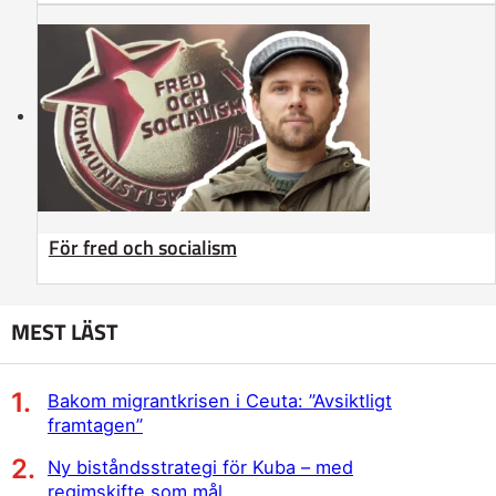
För fred och socialism
MEST LÄST
Bakom migrantkrisen i Ceuta: ”Avsiktligt
framtagen”
Ny biståndsstrategi för Kuba – med
regimskifte som mål