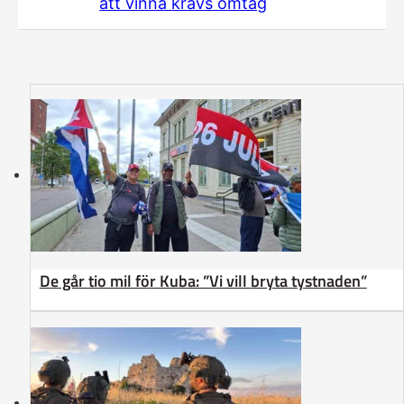
att vinna krävs omtag
De går tio mil för Kuba: ”Vi vill bryta tystnaden”