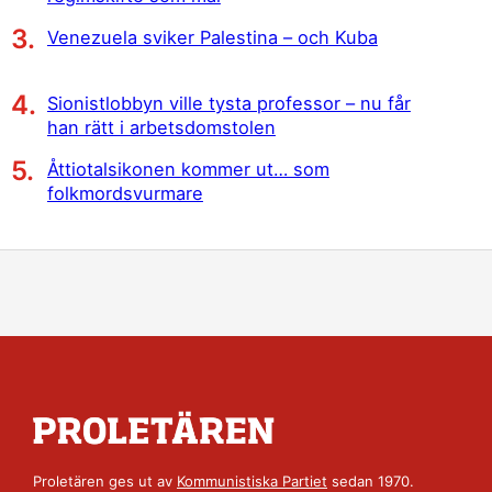
Venezuela sviker Palestina – och Kuba
Sionistlobbyn ville tysta professor – nu får
han rätt i arbetsdomstolen
Åttiotalsikonen kommer ut… som
folkmordsvurmare
Proletären ges ut av
Kommunistiska Partiet
sedan 1970.