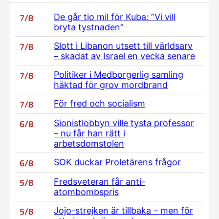
7/8
De går tio mil för Kuba: ”Vi vill
bryta tystnaden”
7/8
Slott i Libanon utsett till världsarv
– skadat av Israel en vecka senare
7/8
Politiker i Medborgerlig samling
häktad för grov mordbrand
7/8
För fred och socialism
6/8
Sionistlobbyn ville tysta professor
– nu får han rätt i
arbetsdomstolen
6/8
SOK duckar Proletärens frågor
5/8
Fredsveteran får anti-
atombombspris
5/8
Jojo-strejken är tillbaka – men för